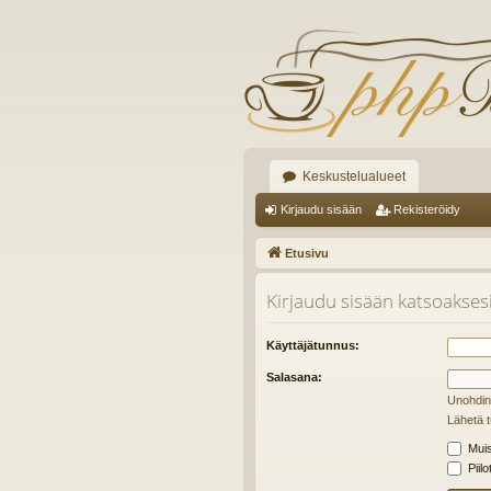
Keskustelualueet
Kirjaudu sisään
Rekisteröidy
Etusivu
Kirjaudu sisään katsoaksesi 
Käyttäjätunnus:
Salasana:
Unohdin
Lähetä t
Muis
Piilo