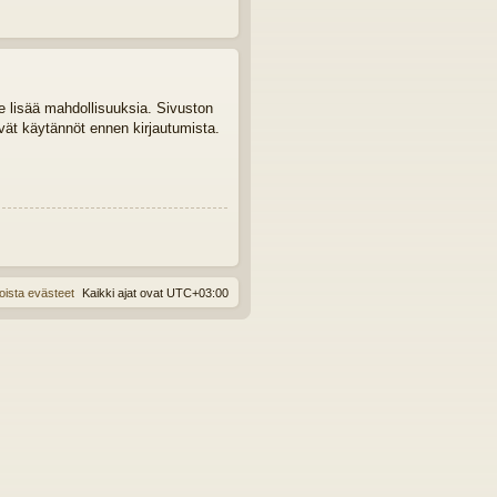
le lisää mahdollisuuksia. Sivuston
tyvät käytännöt ennen kirjautumista.
oista evästeet
Kaikki ajat ovat
UTC+03:00