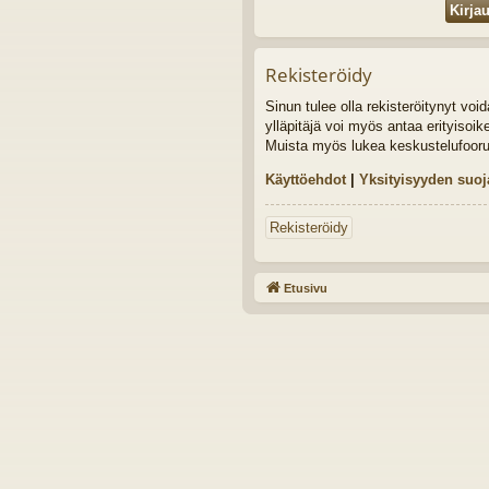
Rekisteröidy
Sinun tulee olla rekisteröitynyt vo
ylläpitäjä voi myös antaa erityisoik
Muista myös lukea keskustelufoor
Käyttöehdot
|
Yksityisyyden suoj
Rekisteröidy
Etusivu