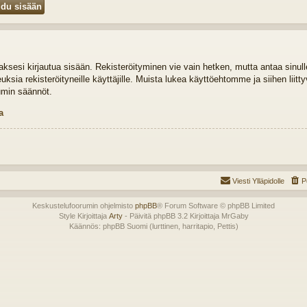
idaksesi kirjautua sisään. Rekisteröityminen vie vain hetken, mutta antaa sinul
euksia rekisteröityneille käyttäjille. Muista lukea käyttöehtomme ja siihen liit
umin säännöt.
a
Viesti Ylläpidolle
P
Keskustelufoorumin ohjelmisto
phpBB
® Forum Software © phpBB Limited
Style Kirjoittaja
Arty
- Päivitä phpBB 3.2 Kirjoittaja MrGaby
Käännös: phpBB Suomi (lurttinen, harritapio, Pettis)