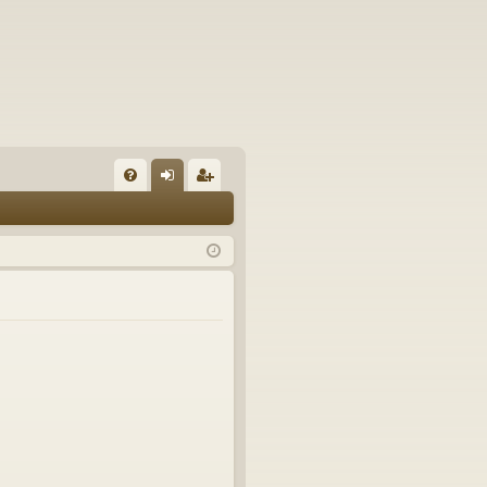
U
irj
ek
K
au
ist
K
du
er
si
öi
sä
dy
än