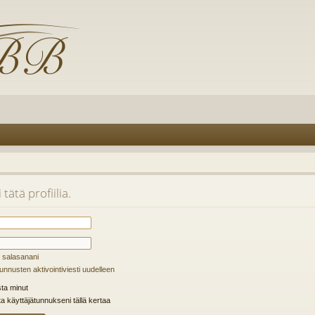
tätä profiilia.
 salasanani
unnusten aktivointiviesti uudelleen
ta minut
ta käyttäjätunnukseni tällä kertaa