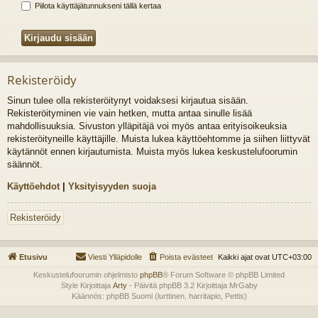
Piilota käyttäjätunnukseni tällä kertaa
Rekisteröidy
Sinun tulee olla rekisteröitynyt voidaksesi kirjautua sisään.
Rekisteröityminen vie vain hetken, mutta antaa sinulle lisää
mahdollisuuksia. Sivuston ylläpitäjä voi myös antaa erityisoikeuksia
rekisteröityneille käyttäjille. Muista lukea käyttöehtomme ja siihen liittyvät
käytännöt ennen kirjautumista. Muista myös lukea keskustelufoorumin
säännöt.
Käyttöehdot
|
Yksityisyyden suoja
Rekisteröidy
Etusivu
Viesti Ylläpidolle
Poista evästeet
Kaikki ajat ovat
UTC+03:00
Keskustelufoorumin ohjelmisto
phpBB
® Forum Software © phpBB Limited
Style Kirjoittaja
Arty
- Päivitä phpBB 3.2 Kirjoittaja MrGaby
Käännös: phpBB Suomi (lurttinen, harritapio, Pettis)