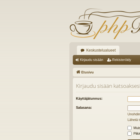
Keskustelualueet
Kirjaudu sisään
Rekisteröidy
Etusivu
Kirjaudu sisään katsoaksesi 
Käyttäjätunnus:
Salasana:
Unohdin
Lähetä t
Muis
Piilo