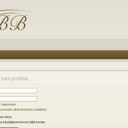
tätä profiilia.
 salasanani
unnusten aktivointiviesti uudelleen
ta minut
ta käyttäjätunnukseni tällä kertaa