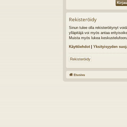
Rekisteröidy
Sinun tulee olla rekisteröitynyt vo
ylläpitäjä voi myös antaa erityisoik
Muista myös lukea keskustelufoor
Käyttöehdot
|
Yksityisyyden suoj
Rekisteröidy
Etusivu