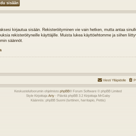
idaksesi kirjautua sisään. Rekisteröityminen vie vain hetken, mutta antaa sinul
euksia rekisteröityneille käyttäjille. Muista lukea käyttöehtomme ja siihen liit
umin säännöt.
a
Viesti Ylläpidolle
P
Keskustelufoorumin ohjelmisto
phpBB
® Forum Software © phpBB Limited
Style Kirjoittaja
Arty
- Päivitä phpBB 3.2 Kirjoittaja MrGaby
Käännös: phpBB Suomi (lurttinen, harritapio, Pettis)