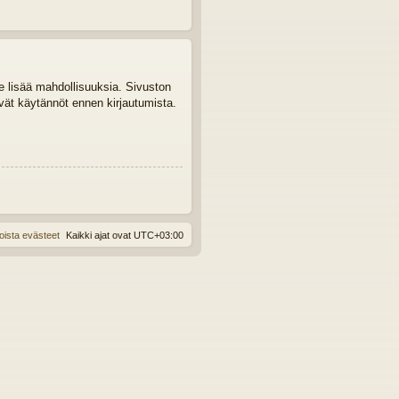
le lisää mahdollisuuksia. Sivuston
tyvät käytännöt ennen kirjautumista.
oista evästeet
Kaikki ajat ovat
UTC+03:00