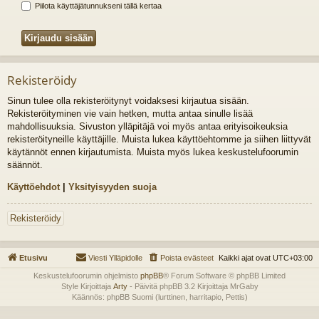
Piilota käyttäjätunnukseni tällä kertaa
Rekisteröidy
Sinun tulee olla rekisteröitynyt voidaksesi kirjautua sisään.
Rekisteröityminen vie vain hetken, mutta antaa sinulle lisää
mahdollisuuksia. Sivuston ylläpitäjä voi myös antaa erityisoikeuksia
rekisteröityneille käyttäjille. Muista lukea käyttöehtomme ja siihen liittyvät
käytännöt ennen kirjautumista. Muista myös lukea keskustelufoorumin
säännöt.
Käyttöehdot
|
Yksityisyyden suoja
Rekisteröidy
Etusivu
Viesti Ylläpidolle
Poista evästeet
Kaikki ajat ovat
UTC+03:00
Keskustelufoorumin ohjelmisto
phpBB
® Forum Software © phpBB Limited
Style Kirjoittaja
Arty
- Päivitä phpBB 3.2 Kirjoittaja MrGaby
Käännös: phpBB Suomi (lurttinen, harritapio, Pettis)