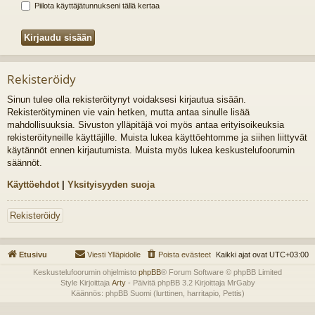
Piilota käyttäjätunnukseni tällä kertaa
Rekisteröidy
Sinun tulee olla rekisteröitynyt voidaksesi kirjautua sisään.
Rekisteröityminen vie vain hetken, mutta antaa sinulle lisää
mahdollisuuksia. Sivuston ylläpitäjä voi myös antaa erityisoikeuksia
rekisteröityneille käyttäjille. Muista lukea käyttöehtomme ja siihen liittyvät
käytännöt ennen kirjautumista. Muista myös lukea keskustelufoorumin
säännöt.
Käyttöehdot
|
Yksityisyyden suoja
Rekisteröidy
Etusivu
Viesti Ylläpidolle
Poista evästeet
Kaikki ajat ovat
UTC+03:00
Keskustelufoorumin ohjelmisto
phpBB
® Forum Software © phpBB Limited
Style Kirjoittaja
Arty
- Päivitä phpBB 3.2 Kirjoittaja MrGaby
Käännös: phpBB Suomi (lurttinen, harritapio, Pettis)