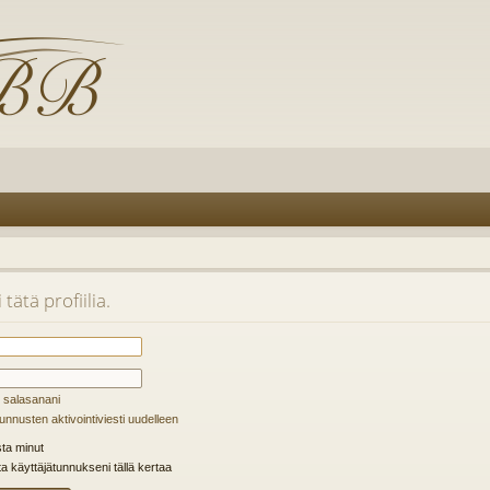
tätä profiilia.
 salasanani
unnusten aktivointiviesti uudelleen
ta minut
ta käyttäjätunnukseni tällä kertaa