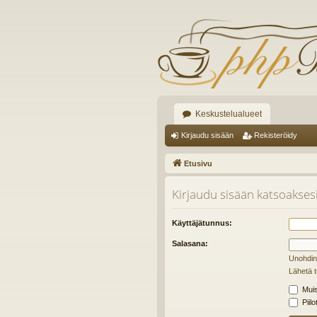
Keskustelualueet
Kirjaudu sisään
Rekisteröidy
Etusivu
Kirjaudu sisään katsoaksesi 
Käyttäjätunnus:
Salasana:
Unohdin
Lähetä t
Muis
Piilo