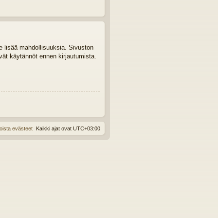
le lisää mahdollisuuksia. Sivuston
tyvät käytännöt ennen kirjautumista.
oista evästeet
Kaikki ajat ovat
UTC+03:00