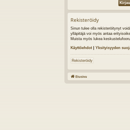
Rekisteröidy
Sinun tulee olla rekisteröitynyt vo
ylläpitäjä voi myös antaa erityisoik
Muista myös lukea keskustelufoor
Käyttöehdot
|
Yksityisyyden suoj
Rekisteröidy
Etusivu