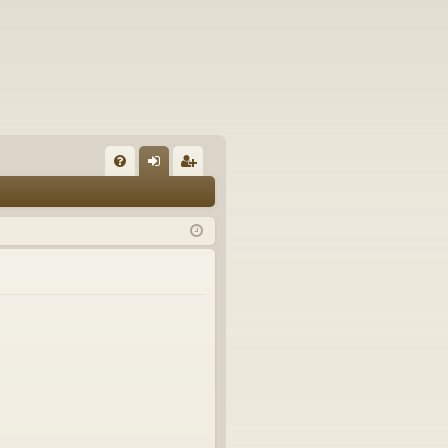
U
irj
ek
K
au
ist
K
du
er
si
öi
sä
dy
än