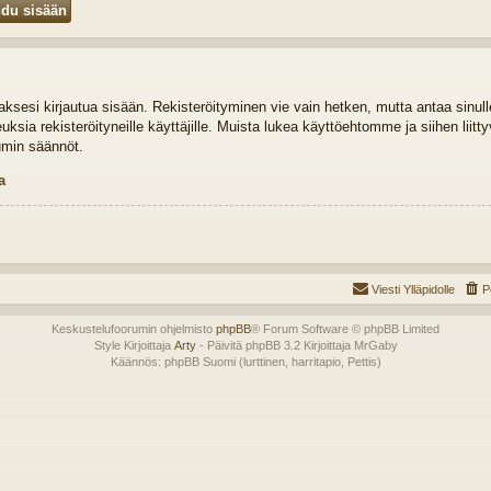
idaksesi kirjautua sisään. Rekisteröityminen vie vain hetken, mutta antaa sinul
euksia rekisteröityneille käyttäjille. Muista lukea käyttöehtomme ja siihen liit
umin säännöt.
a
Viesti Ylläpidolle
P
Keskustelufoorumin ohjelmisto
phpBB
® Forum Software © phpBB Limited
Style Kirjoittaja
Arty
- Päivitä phpBB 3.2 Kirjoittaja MrGaby
Käännös: phpBB Suomi (lurttinen, harritapio, Pettis)