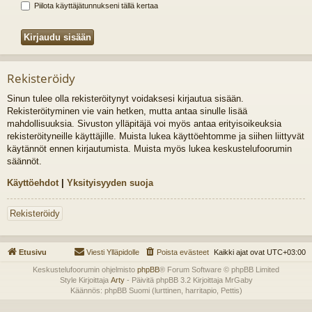
Piilota käyttäjätunnukseni tällä kertaa
Rekisteröidy
Sinun tulee olla rekisteröitynyt voidaksesi kirjautua sisään.
Rekisteröityminen vie vain hetken, mutta antaa sinulle lisää
mahdollisuuksia. Sivuston ylläpitäjä voi myös antaa erityisoikeuksia
rekisteröityneille käyttäjille. Muista lukea käyttöehtomme ja siihen liittyvät
käytännöt ennen kirjautumista. Muista myös lukea keskustelufoorumin
säännöt.
Käyttöehdot
|
Yksityisyyden suoja
Rekisteröidy
Etusivu
Viesti Ylläpidolle
Poista evästeet
Kaikki ajat ovat
UTC+03:00
Keskustelufoorumin ohjelmisto
phpBB
® Forum Software © phpBB Limited
Style Kirjoittaja
Arty
- Päivitä phpBB 3.2 Kirjoittaja MrGaby
Käännös: phpBB Suomi (lurttinen, harritapio, Pettis)