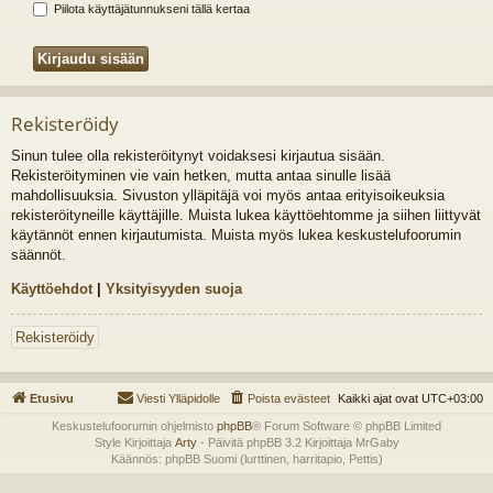
Piilota käyttäjätunnukseni tällä kertaa
Rekisteröidy
Sinun tulee olla rekisteröitynyt voidaksesi kirjautua sisään.
Rekisteröityminen vie vain hetken, mutta antaa sinulle lisää
mahdollisuuksia. Sivuston ylläpitäjä voi myös antaa erityisoikeuksia
rekisteröityneille käyttäjille. Muista lukea käyttöehtomme ja siihen liittyvät
käytännöt ennen kirjautumista. Muista myös lukea keskustelufoorumin
säännöt.
Käyttöehdot
|
Yksityisyyden suoja
Rekisteröidy
Etusivu
Viesti Ylläpidolle
Poista evästeet
Kaikki ajat ovat
UTC+03:00
Keskustelufoorumin ohjelmisto
phpBB
® Forum Software © phpBB Limited
Style Kirjoittaja
Arty
- Päivitä phpBB 3.2 Kirjoittaja MrGaby
Käännös: phpBB Suomi (lurttinen, harritapio, Pettis)