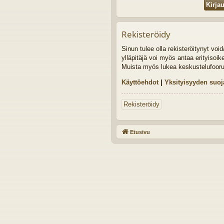
Rekisteröidy
Sinun tulee olla rekisteröitynyt vo
ylläpitäjä voi myös antaa erityisoik
Muista myös lukea keskustelufoor
Käyttöehdot
|
Yksityisyyden suoj
Rekisteröidy
Etusivu