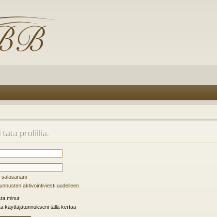
tätä profiilia.
 salasanani
unnusten aktivointiviesti uudelleen
ta minut
ta käyttäjätunnukseni tällä kertaa