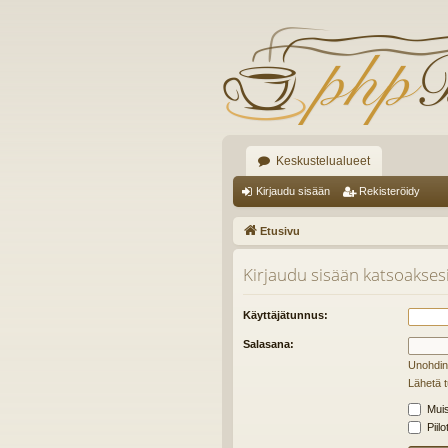
Keskustelualueet
Kirjaudu sisään
Rekisteröidy
Etusivu
Kirjaudu sisään katsoaksesi 
Käyttäjätunnus:
Salasana:
Unohdin
Lähetä t
Muis
Piilo