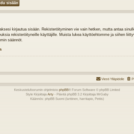
idaksesi kirjautua sisään. Rekisteröityminen vie vain hetken, mutta antaa sinul
euksia rekisteröityneille käyttäjille. Muista lukea käyttöehtomme ja siihen liit
umin säännöt.
a
Viesti Ylläpidolle
P
Keskustelufoorumin ohjelmisto
phpBB
® Forum Software © phpBB Limited
Style Kirjoittaja
Arty
- Päivitä phpBB 3.2 Kirjoittaja MrGaby
Käännös: phpBB Suomi (lurttinen, harritapio, Pettis)