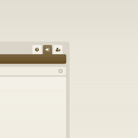
U
irj
ek
K
au
ist
K
du
er
si
öi
sä
dy
än