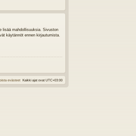
le lisää mahdollisuuksia. Sivuston
tyvät käytännöt ennen kirjautumista.
oista evästeet
Kaikki ajat ovat
UTC+03:00