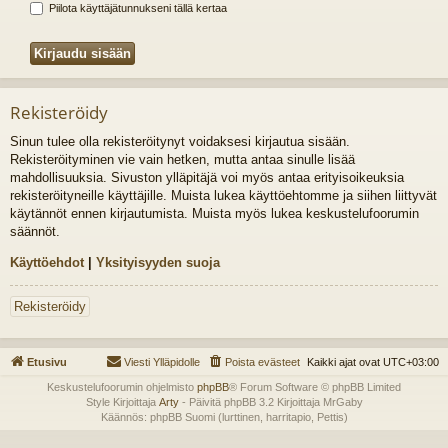
Piilota käyttäjätunnukseni tällä kertaa
Rekisteröidy
Sinun tulee olla rekisteröitynyt voidaksesi kirjautua sisään.
Rekisteröityminen vie vain hetken, mutta antaa sinulle lisää
mahdollisuuksia. Sivuston ylläpitäjä voi myös antaa erityisoikeuksia
rekisteröityneille käyttäjille. Muista lukea käyttöehtomme ja siihen liittyvät
käytännöt ennen kirjautumista. Muista myös lukea keskustelufoorumin
säännöt.
Käyttöehdot
|
Yksityisyyden suoja
Rekisteröidy
Etusivu
Viesti Ylläpidolle
Poista evästeet
Kaikki ajat ovat
UTC+03:00
Keskustelufoorumin ohjelmisto
phpBB
® Forum Software © phpBB Limited
Style Kirjoittaja
Arty
- Päivitä phpBB 3.2 Kirjoittaja MrGaby
Käännös: phpBB Suomi (lurttinen, harritapio, Pettis)