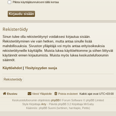
Piilota käyttäjätunnukseni tällä kertaa
Rekisteröidy
Sinun tulee olla rekisteröitynyt voidaksesi kirjautua sisään.
Rekisteröityminen vie vain hetken, mutta antaa sinulle lisää
mahdollisuuksia. Sivuston ylläpitäjä voi myös antaa erityisoikeuksia
rekisteröityneille käyttäjille. Muista lukea käyttöehtomme ja siihen liittyvät
käytännöt ennen kirjautumista. Muista myös lukea keskustelufoorumin
säännöt.
Käyttöehdot
|
Yksityisyyden suoja
Rekisteröidy
Etusivu
Viesti Ylläpidolle
Poista evästeet
Kaikki ajat ovat
UTC+03:00
Keskustelufoorumin ohjelmisto
phpBB
® Forum Software © phpBB Limited
Style Kirjoittaja
Arty
- Päivitä phpBB 3.2 Kirjoittaja MrGaby
Käännös: phpBB Suomi (lurttinen, harritapio, Pettis)