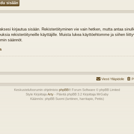
idaksesi kirjautua sisään. Rekisteröityminen vie vain hetken, mutta antaa sinul
euksia rekisteröityneille käyttäjille. Muista lukea käyttöehtomme ja siihen liit
umin säännöt.
a
Viesti Ylläpidolle
P
Keskustelufoorumin ohjelmisto
phpBB
® Forum Software © phpBB Limited
Style Kirjoittaja
Arty
- Päivitä phpBB 3.2 Kirjoittaja MrGaby
Käännös: phpBB Suomi (lurttinen, harritapio, Pettis)