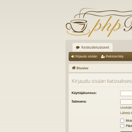
Keskustelualueet
Kirjaudu sisään
Rekisteröidy
Etusivu
Kirjaudu sisään katsoaksesi 
Käyttäjätunnus:
Salasana:
Unohdin
Lähetä t
Muis
Piilo