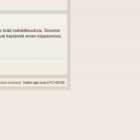
le lisää mahdollisuuksia. Sivuston
tyvät käytännöt ennen kirjautumista.
oista evästeet
Kaikki ajat ovat
UTC+03:00