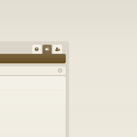
U
irj
ek
K
au
ist
K
du
er
si
öi
sä
dy
än