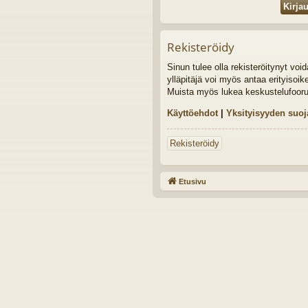
Rekisteröidy
Sinun tulee olla rekisteröitynyt vo
ylläpitäjä voi myös antaa erityisoik
Muista myös lukea keskustelufoor
Käyttöehdot
|
Yksityisyyden suoj
Rekisteröidy
Etusivu