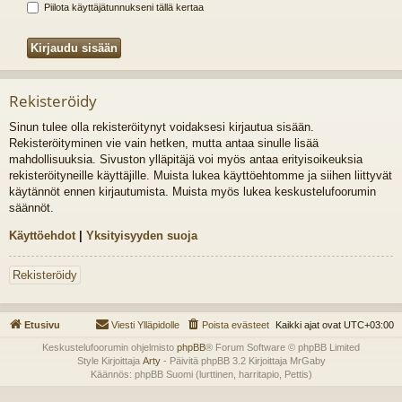
Piilota käyttäjätunnukseni tällä kertaa
Rekisteröidy
Sinun tulee olla rekisteröitynyt voidaksesi kirjautua sisään.
Rekisteröityminen vie vain hetken, mutta antaa sinulle lisää
mahdollisuuksia. Sivuston ylläpitäjä voi myös antaa erityisoikeuksia
rekisteröityneille käyttäjille. Muista lukea käyttöehtomme ja siihen liittyvät
käytännöt ennen kirjautumista. Muista myös lukea keskustelufoorumin
säännöt.
Käyttöehdot
|
Yksityisyyden suoja
Rekisteröidy
Etusivu
Viesti Ylläpidolle
Poista evästeet
Kaikki ajat ovat
UTC+03:00
Keskustelufoorumin ohjelmisto
phpBB
® Forum Software © phpBB Limited
Style Kirjoittaja
Arty
- Päivitä phpBB 3.2 Kirjoittaja MrGaby
Käännös: phpBB Suomi (lurttinen, harritapio, Pettis)