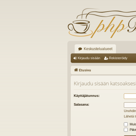
Keskustelualueet
Kirjaudu sisään
Rekisteröidy
Etusivu
Kirjaudu sisään katsoaksesi 
Käyttäjätunnus:
Salasana:
Unohdin
Lähetä t
Muis
Piilo