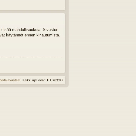
le lisää mahdollisuuksia. Sivuston
tyvät käytännöt ennen kirjautumista.
oista evästeet
Kaikki ajat ovat
UTC+03:00