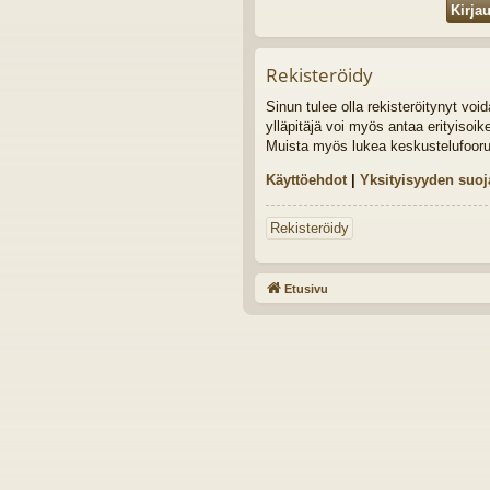
Rekisteröidy
Sinun tulee olla rekisteröitynyt vo
ylläpitäjä voi myös antaa erityisoik
Muista myös lukea keskustelufoor
Käyttöehdot
|
Yksityisyyden suoj
Rekisteröidy
Etusivu