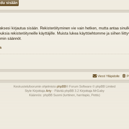
idaksesi kirjautua sisään. Rekisteröityminen vie vain hetken, mutta antaa sinul
euksia rekisteröityneille käyttäjille. Muista lukea käyttöehtomme ja siihen liit
umin säännöt.
a
Viesti Ylläpidolle
P
Keskustelufoorumin ohjelmisto
phpBB
® Forum Software © phpBB Limited
Style Kirjoittaja
Arty
- Päivitä phpBB 3.2 Kirjoittaja MrGaby
Käännös: phpBB Suomi (lurttinen, harritapio, Pettis)