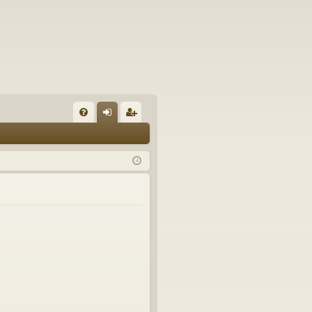
U
irj
ek
K
au
ist
K
du
er
si
öi
sä
dy
än