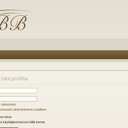
tätä profiilia.
 salasanani
unnusten aktivointiviesti uudelleen
ta minut
ta käyttäjätunnukseni tällä kertaa