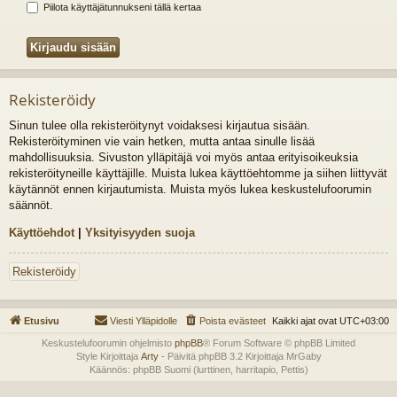
Piilota käyttäjätunnukseni tällä kertaa
Rekisteröidy
Sinun tulee olla rekisteröitynyt voidaksesi kirjautua sisään.
Rekisteröityminen vie vain hetken, mutta antaa sinulle lisää
mahdollisuuksia. Sivuston ylläpitäjä voi myös antaa erityisoikeuksia
rekisteröityneille käyttäjille. Muista lukea käyttöehtomme ja siihen liittyvät
käytännöt ennen kirjautumista. Muista myös lukea keskustelufoorumin
säännöt.
Käyttöehdot
|
Yksityisyyden suoja
Rekisteröidy
Etusivu
Viesti Ylläpidolle
Poista evästeet
Kaikki ajat ovat
UTC+03:00
Keskustelufoorumin ohjelmisto
phpBB
® Forum Software © phpBB Limited
Style Kirjoittaja
Arty
- Päivitä phpBB 3.2 Kirjoittaja MrGaby
Käännös: phpBB Suomi (lurttinen, harritapio, Pettis)