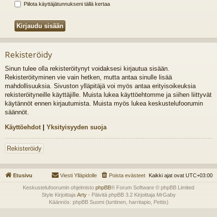
Piilota käyttäjätunnukseni tällä kertaa
Rekisteröidy
Sinun tulee olla rekisteröitynyt voidaksesi kirjautua sisään.
Rekisteröityminen vie vain hetken, mutta antaa sinulle lisää
mahdollisuuksia. Sivuston ylläpitäjä voi myös antaa erityisoikeuksia
rekisteröityneille käyttäjille. Muista lukea käyttöehtomme ja siihen liittyvät
käytännöt ennen kirjautumista. Muista myös lukea keskustelufoorumin
säännöt.
Käyttöehdot
|
Yksityisyyden suoja
Rekisteröidy
Etusivu
Viesti Ylläpidolle
Poista evästeet
Kaikki ajat ovat
UTC+03:00
Keskustelufoorumin ohjelmisto
phpBB
® Forum Software © phpBB Limited
Style Kirjoittaja
Arty
- Päivitä phpBB 3.2 Kirjoittaja MrGaby
Käännös: phpBB Suomi (lurttinen, harritapio, Pettis)