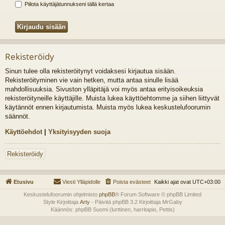
Piilota käyttäjätunnukseni tällä kertaa
Rekisteröidy
Sinun tulee olla rekisteröitynyt voidaksesi kirjautua sisään.
Rekisteröityminen vie vain hetken, mutta antaa sinulle lisää
mahdollisuuksia. Sivuston ylläpitäjä voi myös antaa erityisoikeuksia
rekisteröityneille käyttäjille. Muista lukea käyttöehtomme ja siihen liittyvät
käytännöt ennen kirjautumista. Muista myös lukea keskustelufoorumin
säännöt.
Käyttöehdot
|
Yksityisyyden suoja
Rekisteröidy
Etusivu
Viesti Ylläpidolle
Poista evästeet
Kaikki ajat ovat
UTC+03:00
Keskustelufoorumin ohjelmisto
phpBB
® Forum Software © phpBB Limited
Style Kirjoittaja
Arty
- Päivitä phpBB 3.2 Kirjoittaja MrGaby
Käännös: phpBB Suomi (lurttinen, harritapio, Pettis)