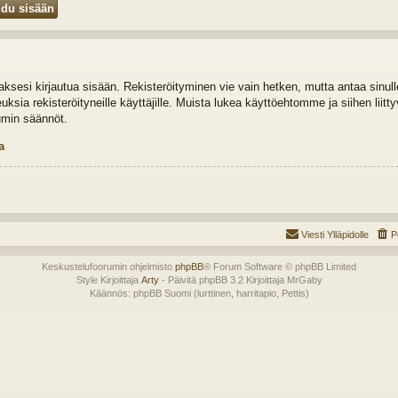
idaksesi kirjautua sisään. Rekisteröityminen vie vain hetken, mutta antaa sinul
euksia rekisteröityneille käyttäjille. Muista lukea käyttöehtomme ja siihen liit
umin säännöt.
a
Viesti Ylläpidolle
P
Keskustelufoorumin ohjelmisto
phpBB
® Forum Software © phpBB Limited
Style Kirjoittaja
Arty
- Päivitä phpBB 3.2 Kirjoittaja MrGaby
Käännös: phpBB Suomi (lurttinen, harritapio, Pettis)