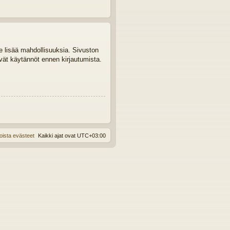
le lisää mahdollisuuksia. Sivuston
tyvät käytännöt ennen kirjautumista.
oista evästeet
Kaikki ajat ovat
UTC+03:00