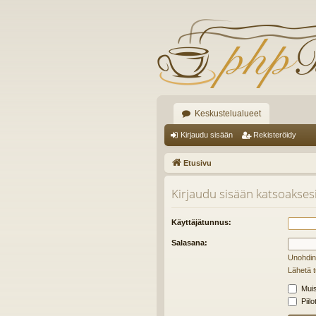
Keskustelualueet
Kirjaudu sisään
Rekisteröidy
Etusivu
Kirjaudu sisään katsoaksesi 
Käyttäjätunnus:
Salasana:
Unohdin
Lähetä t
Muis
Piilo