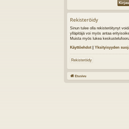
Rekisteröidy
Sinun tulee olla rekisteröitynyt vo
ylläpitäjä voi myös antaa erityisoik
Muista myös lukea keskustelufoor
Käyttöehdot
|
Yksityisyyden suoj
Rekisteröidy
Etusivu