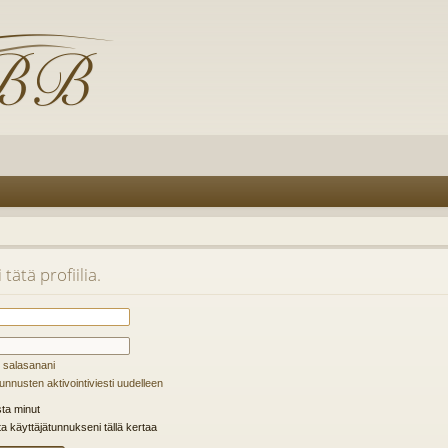
tätä profiilia.
 salasanani
unnusten aktivointiviesti uudelleen
ta minut
ta käyttäjätunnukseni tällä kertaa