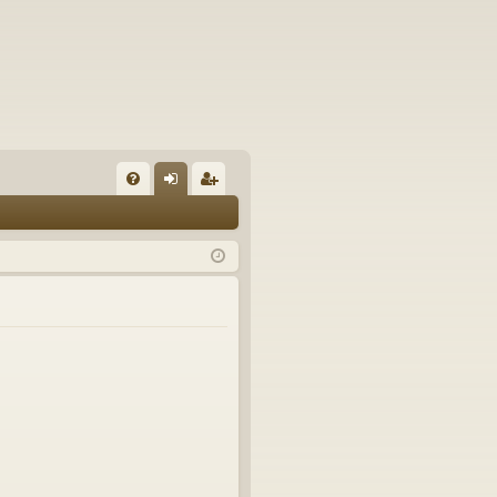
U
irj
ek
K
au
ist
K
du
er
si
öi
sä
dy
än