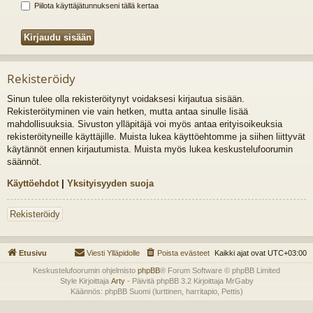
Piilota käyttäjätunnukseni tällä kertaa
Rekisteröidy
Sinun tulee olla rekisteröitynyt voidaksesi kirjautua sisään.
Rekisteröityminen vie vain hetken, mutta antaa sinulle lisää
mahdollisuuksia. Sivuston ylläpitäjä voi myös antaa erityisoikeuksia
rekisteröityneille käyttäjille. Muista lukea käyttöehtomme ja siihen liittyvät
käytännöt ennen kirjautumista. Muista myös lukea keskustelufoorumin
säännöt.
Käyttöehdot
|
Yksityisyyden suoja
Rekisteröidy
Etusivu
Viesti Ylläpidolle
Poista evästeet
Kaikki ajat ovat
UTC+03:00
Keskustelufoorumin ohjelmisto
phpBB
® Forum Software © phpBB Limited
Style Kirjoittaja
Arty
- Päivitä phpBB 3.2 Kirjoittaja MrGaby
Käännös: phpBB Suomi (lurttinen, harritapio, Pettis)