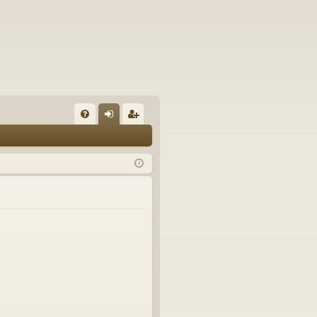
U
irj
ek
K
au
ist
K
du
er
si
öi
sä
dy
än