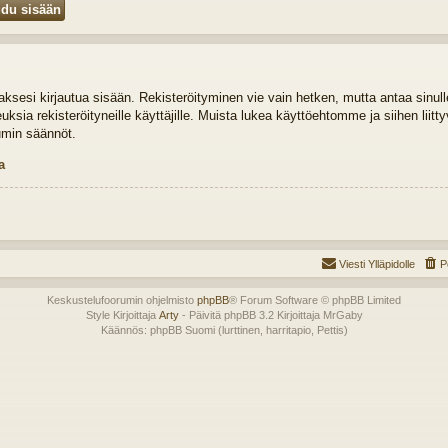
idaksesi kirjautua sisään. Rekisteröityminen vie vain hetken, mutta antaa sinul
euksia rekisteröityneille käyttäjille. Muista lukea käyttöehtomme ja siihen liit
umin säännöt.
a
Viesti Ylläpidolle
P
Keskustelufoorumin ohjelmisto
phpBB
® Forum Software © phpBB Limited
Style Kirjoittaja
Arty
- Päivitä phpBB 3.2 Kirjoittaja MrGaby
Käännös: phpBB Suomi (lurttinen, harritapio, Pettis)