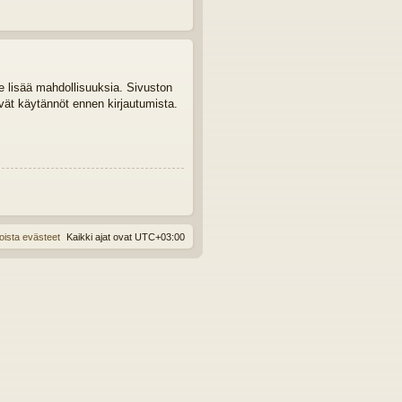
le lisää mahdollisuuksia. Sivuston
tyvät käytännöt ennen kirjautumista.
oista evästeet
Kaikki ajat ovat
UTC+03:00