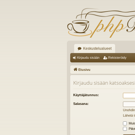
Keskustelualueet
Kirjaudu sisään
Rekisteröidy
Etusivu
Kirjaudu sisään katsoaksesi 
Käyttäjätunnus:
Salasana:
Unohdin
Lähetä t
Muis
Piilo