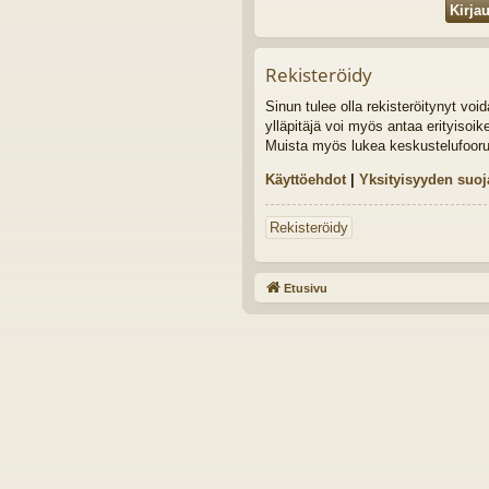
Rekisteröidy
Sinun tulee olla rekisteröitynyt vo
ylläpitäjä voi myös antaa erityisoik
Muista myös lukea keskustelufoor
Käyttöehdot
|
Yksityisyyden suoj
Rekisteröidy
Etusivu