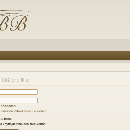
tätä profiilia.
 salasanani
unnusten aktivointiviesti uudelleen
ta minut
ta käyttäjätunnukseni tällä kertaa