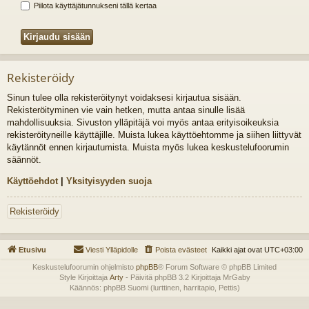
Piilota käyttäjätunnukseni tällä kertaa
Rekisteröidy
Sinun tulee olla rekisteröitynyt voidaksesi kirjautua sisään.
Rekisteröityminen vie vain hetken, mutta antaa sinulle lisää
mahdollisuuksia. Sivuston ylläpitäjä voi myös antaa erityisoikeuksia
rekisteröityneille käyttäjille. Muista lukea käyttöehtomme ja siihen liittyvät
käytännöt ennen kirjautumista. Muista myös lukea keskustelufoorumin
säännöt.
Käyttöehdot
|
Yksityisyyden suoja
Rekisteröidy
Etusivu
Viesti Ylläpidolle
Poista evästeet
Kaikki ajat ovat
UTC+03:00
Keskustelufoorumin ohjelmisto
phpBB
® Forum Software © phpBB Limited
Style Kirjoittaja
Arty
- Päivitä phpBB 3.2 Kirjoittaja MrGaby
Käännös: phpBB Suomi (lurttinen, harritapio, Pettis)