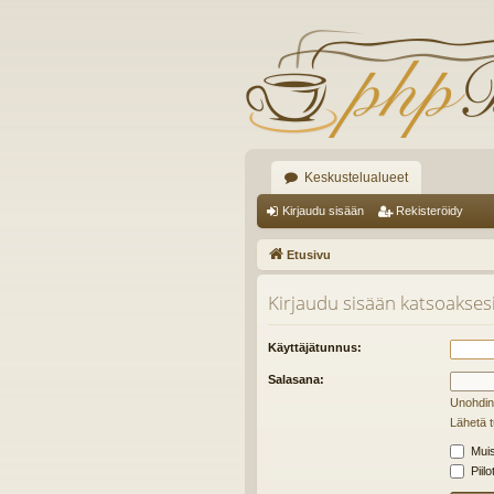
Keskustelualueet
Kirjaudu sisään
Rekisteröidy
Etusivu
Kirjaudu sisään katsoaksesi 
Käyttäjätunnus:
Salasana:
Unohdin
Lähetä t
Muis
Piilo