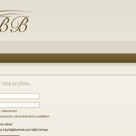
tätä profiilia.
 salasanani
unnusten aktivointiviesti uudelleen
ta minut
ta käyttäjätunnukseni tällä kertaa