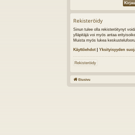
Rekisteröidy
Sinun tulee olla rekisteröitynyt vo
ylläpitäjä voi myös antaa erityisoik
Muista myös lukea keskustelufoor
Käyttöehdot
|
Yksityisyyden suoj
Rekisteröidy
Etusivu