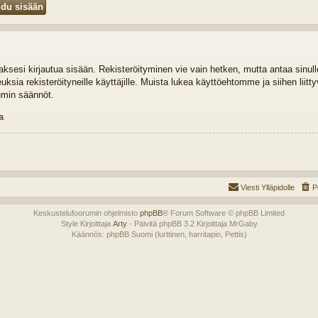
idaksesi kirjautua sisään. Rekisteröityminen vie vain hetken, mutta antaa sinul
euksia rekisteröityneille käyttäjille. Muista lukea käyttöehtomme ja siihen liit
umin säännöt.
a
Viesti Ylläpidolle
P
Keskustelufoorumin ohjelmisto
phpBB
® Forum Software © phpBB Limited
Style Kirjoittaja
Arty
- Päivitä phpBB 3.2 Kirjoittaja MrGaby
Käännös: phpBB Suomi (lurttinen, harritapio, Pettis)