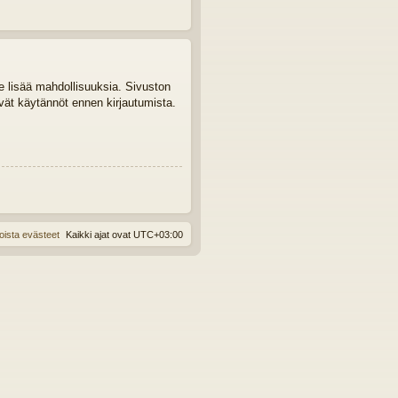
le lisää mahdollisuuksia. Sivuston
tyvät käytännöt ennen kirjautumista.
oista evästeet
Kaikki ajat ovat
UTC+03:00