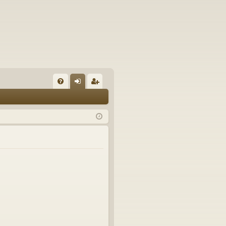
U
irj
ek
K
au
ist
K
du
er
si
öi
sä
dy
än