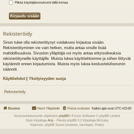
Piilota käyttäjätunnukseni tällä kertaa
Rekisteröidy
Sinun tulee olla rekisteröitynyt voidaksesi kirjautua sisään.
Rekisteröityminen vie vain hetken, mutta antaa sinulle lisää
mahdollisuuksia. Sivuston ylläpitäjä voi myös antaa erityisoikeuksia
rekisteröityneille käyttäjille. Muista lukea käyttöehtomme ja siihen liittyvät
käytännöt ennen kirjautumista. Muista myös lukea keskustelufoorumin
säännöt.
Käyttöehdot
|
Yksityisyyden suoja
Rekisteröidy
Etusivu
Viesti Ylläpidolle
Poista evästeet
Kaikki ajat ovat
UTC+03:00
Keskustelufoorumin ohjelmisto
phpBB
® Forum Software © phpBB Limited
Style Kirjoittaja
Arty
- Päivitä phpBB 3.2 Kirjoittaja MrGaby
Käännös: phpBB Suomi (lurttinen, harritapio, Pettis)