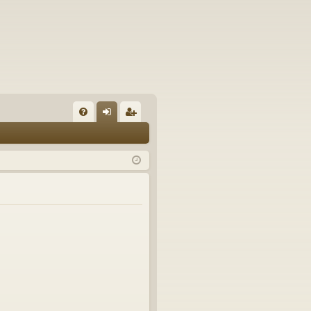
U
irj
ek
K
au
ist
K
du
er
si
öi
sä
dy
än