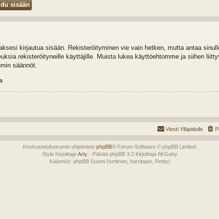
idaksesi kirjautua sisään. Rekisteröityminen vie vain hetken, mutta antaa sinul
euksia rekisteröityneille käyttäjille. Muista lukea käyttöehtomme ja siihen liit
umin säännöt.
a
Viesti Ylläpidolle
P
Keskustelufoorumin ohjelmisto
phpBB
® Forum Software © phpBB Limited
Style Kirjoittaja
Arty
- Päivitä phpBB 3.2 Kirjoittaja MrGaby
Käännös: phpBB Suomi (lurttinen, harritapio, Pettis)