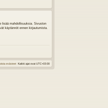
le lisää mahdollisuuksia. Sivuston
tyvät käytännöt ennen kirjautumista.
oista evästeet
Kaikki ajat ovat
UTC+03:00