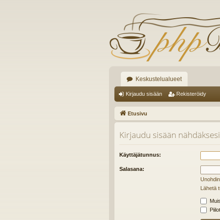
Keskustelualueet
Kirjaudu sisään
Rekisteröidy
Etusivu
Kirjaudu sisään nähdäkses
Käyttäjätunnus:
Salasana:
Unohdin
Lähetä t
Muis
Piilo