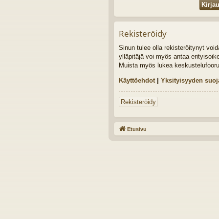
Rekisteröidy
Sinun tulee olla rekisteröitynyt vo
ylläpitäjä voi myös antaa erityisoik
Muista myös lukea keskustelufoor
Käyttöehdot
|
Yksityisyyden suoj
Rekisteröidy
Etusivu