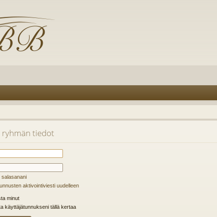
i ryhmän tiedot
 salasanani
unnusten aktivointiviesti uudelleen
ta minut
ta käyttäjätunnukseni tällä kertaa