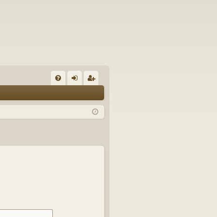
U
irj
ek
K
au
ist
K
du
er
si
öi
sä
dy
än