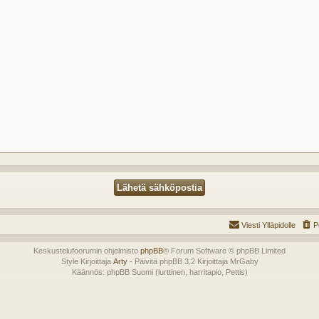
Viesti Ylläpidolle
P
Keskustelufoorumin ohjelmisto
phpBB
® Forum Software © phpBB Limited
Style Kirjoittaja
Arty
- Päivitä phpBB 3.2 Kirjoittaja MrGaby
Käännös: phpBB Suomi (lurttinen, harritapio, Pettis)