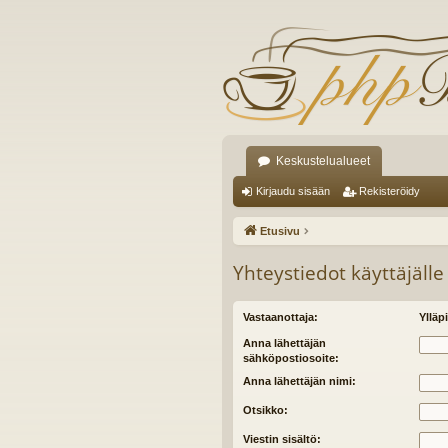
Keskustelualueet
Kirjaudu sisään
Rekisteröidy
Etusivu
Yhteystiedot käyttäjälle
Vastaanottaja:
Ylläpi
Anna lähettäjän
sähköpostiosoite:
Anna lähettäjän nimi:
Otsikko:
Viestin sisältö: