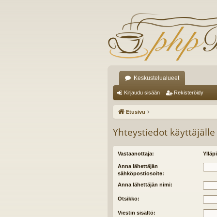
Keskustelualueet
Kirjaudu sisään
Rekisteröidy
Etusivu
Yhteystiedot käyttäjälle
Vastaanottaja:
Ylläpi
Anna lähettäjän
sähköpostiosoite:
Anna lähettäjän nimi:
Otsikko:
Viestin sisältö: