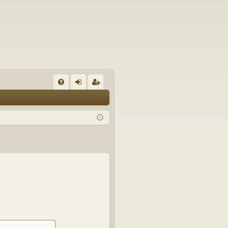
U
irj
ek
K
au
ist
K
du
er
si
öi
sä
dy
än