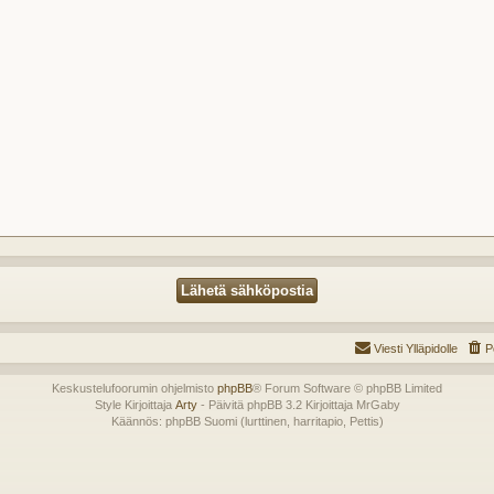
Viesti Ylläpidolle
P
Keskustelufoorumin ohjelmisto
phpBB
® Forum Software © phpBB Limited
Style Kirjoittaja
Arty
- Päivitä phpBB 3.2 Kirjoittaja MrGaby
Käännös: phpBB Suomi (lurttinen, harritapio, Pettis)