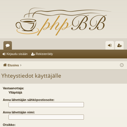
es
irj
ek
Kirjaudu sisään
Rekisteröidy
ku
au
ist
Etusivu
st
du
er
Yhteystiedot käyttäjälle
el
si
öi
ua
sä
dy
Vastaanottaja:
Ylläpitäjä
lu
än
Anna lähettäjän sähköpostiosoite:
ee
Anna lähettäjän nimi:
t
Otsikko: