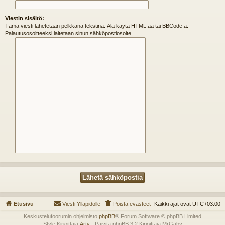
Viestin sisältö:
Tämä viesti lähetetään pelkkänä tekstinä. Älä käytä HTML:ää tai BBCode:a.
Palautusosoitteeksi laitetaan sinun sähköpostiosoite.
Etusivu
Viesti Ylläpidolle
Poista evästeet
Kaikki ajat ovat
UTC+03:00
Keskustelufoorumin ohjelmisto
phpBB
® Forum Software © phpBB Limited
Style Kirjoittaja
Arty
- Päivitä phpBB 3.2 Kirjoittaja MrGaby