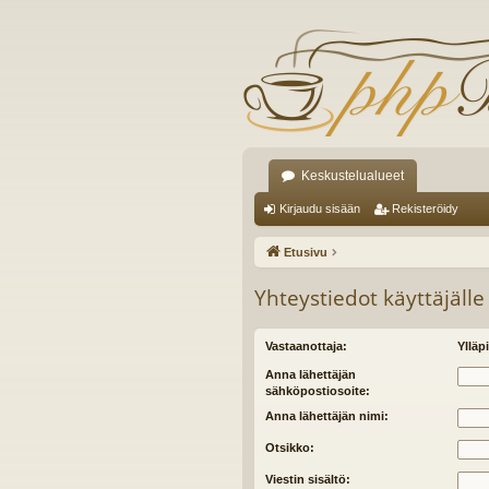
Keskustelualueet
Kirjaudu sisään
Rekisteröidy
Etusivu
Yhteystiedot käyttäjälle
Vastaanottaja:
Ylläpi
Anna lähettäjän
sähköpostiosoite:
Anna lähettäjän nimi:
Otsikko:
Viestin sisältö: