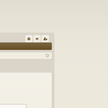
U
irj
ek
K
au
ist
K
du
er
si
öi
sä
dy
än