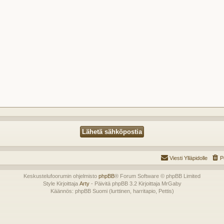
Viesti Ylläpidolle
P
Keskustelufoorumin ohjelmisto
phpBB
® Forum Software © phpBB Limited
Style Kirjoittaja
Arty
- Päivitä phpBB 3.2 Kirjoittaja MrGaby
Käännös: phpBB Suomi (lurttinen, harritapio, Pettis)