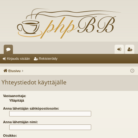
es
irj
ek
Kirjaudu sisään
Rekisteröidy
ku
au
ist
Etusivu
st
du
er
Yhteystiedot käyttäjälle
el
si
öi
ua
sä
dy
Vastaanottaja:
Ylläpitäjä
lu
än
Anna lähettäjän sähköpostiosoite:
ee
Anna lähettäjän nimi:
t
Otsikko: