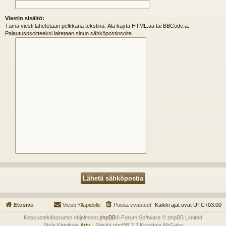
Viestin sisältö:
Tämä viesti lähetetään pelkkänä tekstinä. Älä käytä HTML:ää tai BBCode:a.
Palautusosoitteeksi laitetaan sinun sähköpostiosoite.
Etusivu
Viesti Ylläpidolle
Poista evästeet
Kaikki ajat ovat
UTC+03:00
Keskustelufoorumin ohjelmisto
phpBB
® Forum Software © phpBB Limited
Style Kirjoittaja
Arty
- Päivitä phpBB 3.2 Kirjoittaja MrGaby