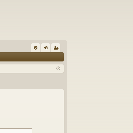
U
irj
ek
K
au
ist
K
du
er
si
öi
sä
dy
än