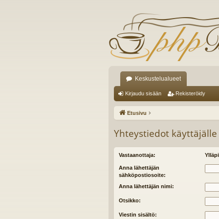
Keskustelualueet
Kirjaudu sisään
Rekisteröidy
Etusivu
Yhteystiedot käyttäjälle
Vastaanottaja:
Ylläpi
Anna lähettäjän
sähköpostiosoite:
Anna lähettäjän nimi:
Otsikko:
Viestin sisältö: