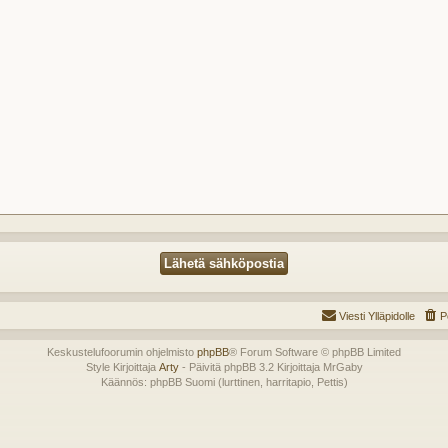
Viesti Ylläpidolle
P
Keskustelufoorumin ohjelmisto
phpBB
® Forum Software © phpBB Limited
Style Kirjoittaja
Arty
- Päivitä phpBB 3.2 Kirjoittaja MrGaby
Käännös: phpBB Suomi (lurttinen, harritapio, Pettis)