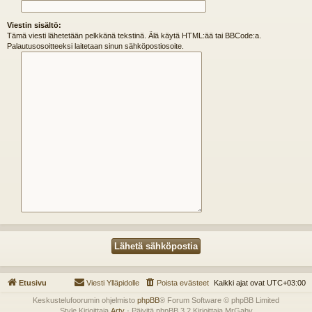
Viestin sisältö:
Tämä viesti lähetetään pelkkänä tekstinä. Älä käytä HTML:ää tai BBCode:a.
Palautusosoitteeksi laitetaan sinun sähköpostiosoite.
Etusivu
Viesti Ylläpidolle
Poista evästeet
Kaikki ajat ovat
UTC+03:00
Keskustelufoorumin ohjelmisto
phpBB
® Forum Software © phpBB Limited
Style Kirjoittaja
Arty
- Päivitä phpBB 3.2 Kirjoittaja MrGaby