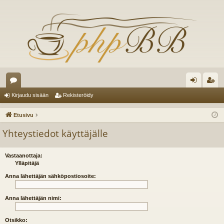
es
irj
ek
Kirjaudu sisään
Rekisteröidy
ku
au
ist
Etusivu
st
du
er
Yhteystiedot käyttäjälle
el
si
öi
ua
sä
dy
Vastaanottaja:
Ylläpitäjä
lu
än
Anna lähettäjän sähköpostiosoite:
ee
Anna lähettäjän nimi:
t
Otsikko: