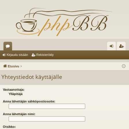
es
irj
ek
Kirjaudu sisään
Rekisteröidy
ku
au
ist
Etusivu
st
du
er
Yhteystiedot käyttäjälle
el
si
öi
ua
sä
dy
Vastaanottaja:
Ylläpitäjä
lu
än
Anna lähettäjän sähköpostiosoite:
ee
Anna lähettäjän nimi:
t
Otsikko: