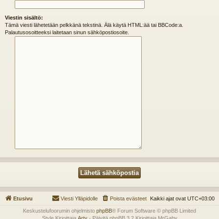
Viestin sisältö:
Tämä viesti lähetetään pelkkänä tekstinä. Älä käytä HTML:ää tai BBCode:a.
Palautusosoitteeksi laitetaan sinun sähköpostiosoite.
Etusivu
Viesti Ylläpidolle
Poista evästeet
Kaikki ajat ovat
UTC+03:00
Keskustelufoorumin ohjelmisto
phpBB
® Forum Software © phpBB Limited
Style Kirjoittaja
Arty
- Päivitä phpBB 3.2 Kirjoittaja MrGaby