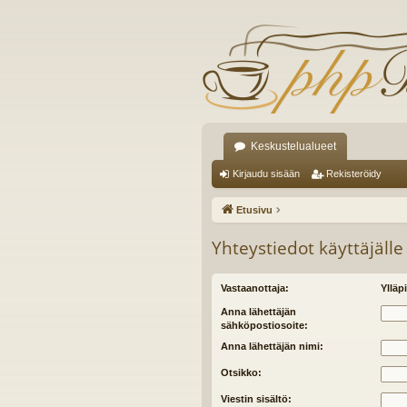
Keskustelualueet
Kirjaudu sisään
Rekisteröidy
Etusivu
Yhteystiedot käyttäjälle
Vastaanottaja:
Ylläpi
Anna lähettäjän
sähköpostiosoite:
Anna lähettäjän nimi:
Otsikko:
Viestin sisältö: