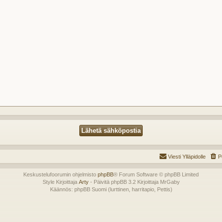
Viesti Ylläpidolle
P
Keskustelufoorumin ohjelmisto
phpBB
® Forum Software © phpBB Limited
Style Kirjoittaja
Arty
- Päivitä phpBB 3.2 Kirjoittaja MrGaby
Käännös: phpBB Suomi (lurttinen, harritapio, Pettis)