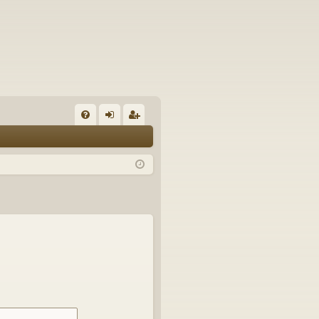
U
irj
ek
K
au
ist
K
du
er
si
öi
sä
dy
än