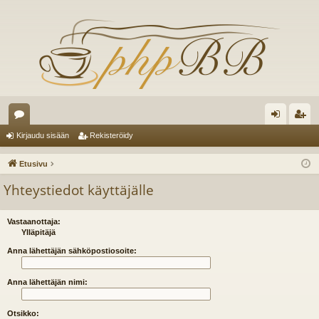
es
irj
ek
Kirjaudu sisään
Rekisteröidy
ku
au
ist
Etusivu
st
du
er
Yhteystiedot käyttäjälle
el
si
öi
ua
sä
dy
Vastaanottaja:
Ylläpitäjä
lu
än
Anna lähettäjän sähköpostiosoite:
ee
Anna lähettäjän nimi:
t
Otsikko: