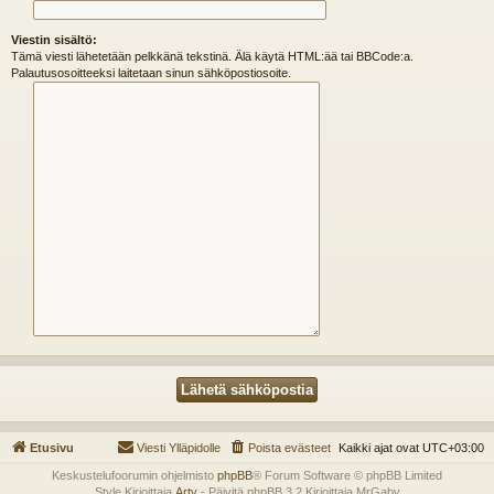
Viestin sisältö:
Tämä viesti lähetetään pelkkänä tekstinä. Älä käytä HTML:ää tai BBCode:a.
Palautusosoitteeksi laitetaan sinun sähköpostiosoite.
Etusivu
Viesti Ylläpidolle
Poista evästeet
Kaikki ajat ovat
UTC+03:00
Keskustelufoorumin ohjelmisto
phpBB
® Forum Software © phpBB Limited
Style Kirjoittaja
Arty
- Päivitä phpBB 3.2 Kirjoittaja MrGaby