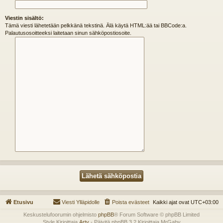
Viestin sisältö:
Tämä viesti lähetetään pelkkänä tekstinä. Älä käytä HTML:ää tai BBCode:a.
Palautusosoitteeksi laitetaan sinun sähköpostiosoite.
Etusivu
Viesti Ylläpidolle
Poista evästeet
Kaikki ajat ovat
UTC+03:00
Keskustelufoorumin ohjelmisto
phpBB
® Forum Software © phpBB Limited
Style Kirjoittaja
Arty
- Päivitä phpBB 3.2 Kirjoittaja MrGaby