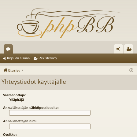
es
irj
ek
Kirjaudu sisään
Rekisteröidy
ku
au
ist
Etusivu
st
du
er
Yhteystiedot käyttäjälle
el
si
öi
ua
sä
dy
Vastaanottaja:
Ylläpitäjä
lu
än
Anna lähettäjän sähköpostiosoite:
ee
Anna lähettäjän nimi:
t
Otsikko: