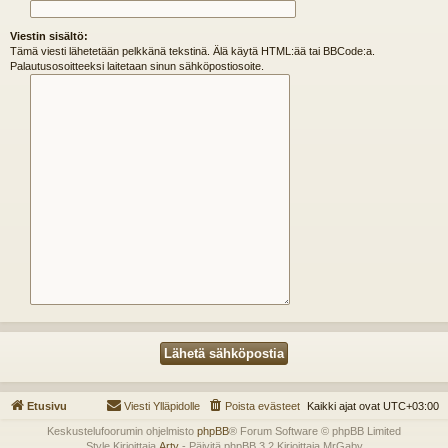
Viestin sisältö:
Tämä viesti lähetetään pelkkänä tekstinä. Älä käytä HTML:ää tai BBCode:a.
Palautusosoitteeksi laitetaan sinun sähköpostiosoite.
Etusivu
Viesti Ylläpidolle
Poista evästeet
Kaikki ajat ovat
UTC+03:00
Keskustelufoorumin ohjelmisto
phpBB
® Forum Software © phpBB Limited
Style Kirjoittaja
Arty
- Päivitä phpBB 3.2 Kirjoittaja MrGaby