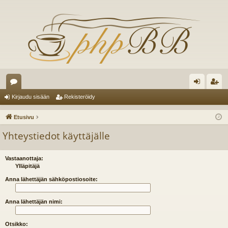
es
irj
ek
Kirjaudu sisään
Rekisteröidy
ku
au
ist
Etusivu
st
du
er
Yhteystiedot käyttäjälle
el
si
öi
ua
sä
dy
Vastaanottaja:
Ylläpitäjä
lu
än
Anna lähettäjän sähköpostiosoite:
ee
Anna lähettäjän nimi:
t
Otsikko: