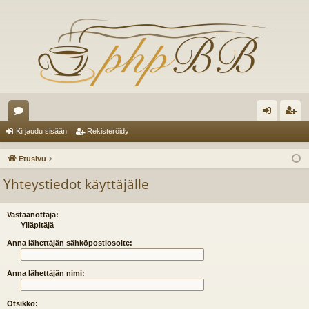
es
irj
ek
Kirjaudu sisään
Rekisteröidy
ku
au
ist
Etusivu
st
du
er
Yhteystiedot käyttäjälle
el
si
öi
ua
sä
dy
Vastaanottaja:
Ylläpitäjä
lu
än
Anna lähettäjän sähköpostiosoite:
ee
Anna lähettäjän nimi:
t
Otsikko: