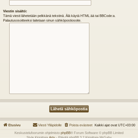
Viestin sisältö:
Tämä viesti lähetetään pelkkänä tekstinä. Älä käytä HTML:ää tai BBCode:a.
Palautusosoitteeksi laitetaan sinun sähköpostiosoite.
Etusivu
Viesti Ylläpidolle
Poista evästeet
Kaikki ajat ovat
UTC+03:00
Keskustelufoorumin ohjelmisto
phpBB
® Forum Software © phpBB Limited
Style Kirjoittaja
Arty
- Päivitä phpBB 3.2 Kirjoittaja MrGaby