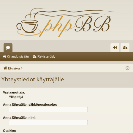
es
irj
ek
Kirjaudu sisään
Rekisteröidy
ku
au
ist
Etusivu
st
du
er
Yhteystiedot käyttäjälle
el
si
öi
ua
sä
dy
Vastaanottaja:
Ylläpitäjä
lu
än
Anna lähettäjän sähköpostiosoite:
ee
Anna lähettäjän nimi:
t
Otsikko: