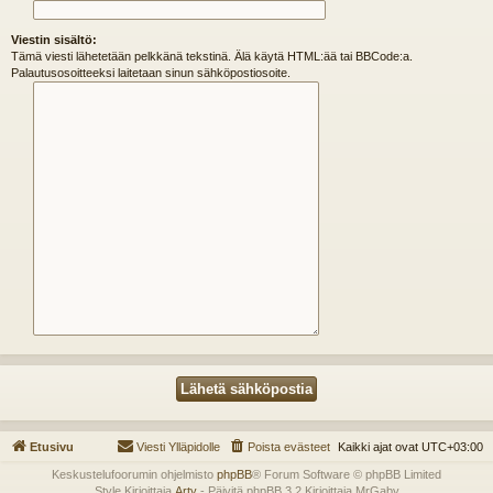
Viestin sisältö:
Tämä viesti lähetetään pelkkänä tekstinä. Älä käytä HTML:ää tai BBCode:a.
Palautusosoitteeksi laitetaan sinun sähköpostiosoite.
Etusivu
Viesti Ylläpidolle
Poista evästeet
Kaikki ajat ovat
UTC+03:00
Keskustelufoorumin ohjelmisto
phpBB
® Forum Software © phpBB Limited
Style Kirjoittaja
Arty
- Päivitä phpBB 3.2 Kirjoittaja MrGaby