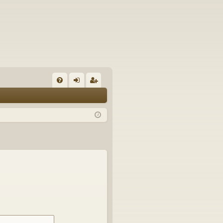
U
irj
ek
K
au
ist
K
du
er
si
öi
sä
dy
än