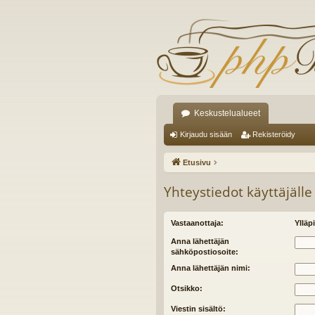
Keskustelualueet
Kirjaudu sisään
Rekisteröidy
Etusivu
Yhteystiedot käyttäjälle
Vastaanottaja:
Ylläpi
Anna lähettäjän
sähköpostiosoite:
Anna lähettäjän nimi:
Otsikko:
Viestin sisältö: