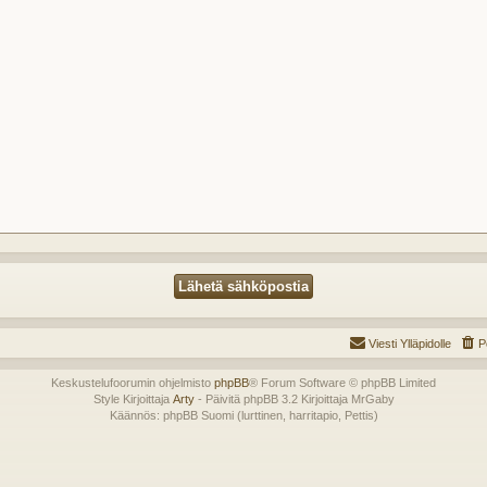
Viesti Ylläpidolle
P
Keskustelufoorumin ohjelmisto
phpBB
® Forum Software © phpBB Limited
Style Kirjoittaja
Arty
- Päivitä phpBB 3.2 Kirjoittaja MrGaby
Käännös: phpBB Suomi (lurttinen, harritapio, Pettis)