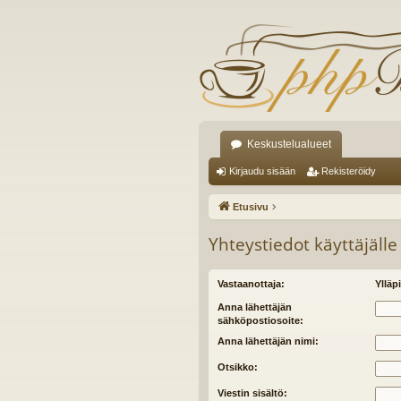
Keskustelualueet
Kirjaudu sisään
Rekisteröidy
Etusivu
Yhteystiedot käyttäjälle
Vastaanottaja:
Ylläpi
Anna lähettäjän
sähköpostiosoite:
Anna lähettäjän nimi:
Otsikko:
Viestin sisältö: