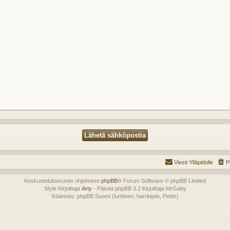
Viesti Ylläpidolle
P
Keskustelufoorumin ohjelmisto
phpBB
® Forum Software © phpBB Limited
Style Kirjoittaja
Arty
- Päivitä phpBB 3.2 Kirjoittaja MrGaby
Käännös: phpBB Suomi (lurttinen, harritapio, Pettis)