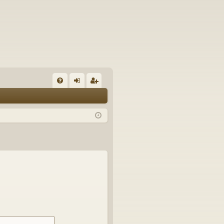
U
irj
ek
K
au
ist
K
du
er
si
öi
sä
dy
än