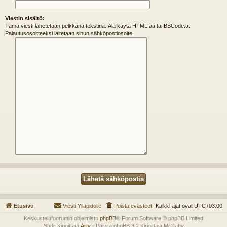
Viestin sisältö:
Tämä viesti lähetetään pelkkänä tekstinä. Älä käytä HTML:ää tai BBCode:a.
Palautusosoitteeksi laitetaan sinun sähköpostiosoite.
Etusivu
Viesti Ylläpidolle
Poista evästeet
Kaikki ajat ovat
UTC+03:00
Keskustelufoorumin ohjelmisto
phpBB
® Forum Software © phpBB Limited
Style Kirjoittaja
Arty
- Päivitä phpBB 3.2 Kirjoittaja MrGaby