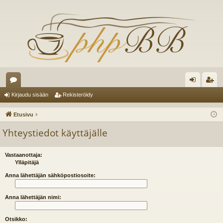
es
irj
ek
Kirjaudu sisään
Rekisteröidy
ku
au
ist
Etusivu
st
du
er
Yhteystiedot käyttäjälle
el
si
öi
ua
sä
dy
Vastaanottaja:
Ylläpitäjä
lu
än
Anna lähettäjän sähköpostiosoite:
ee
Anna lähettäjän nimi:
t
Otsikko: