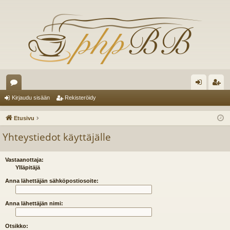
es
irj
ek
Kirjaudu sisään
Rekisteröidy
ku
au
ist
Etusivu
st
du
er
Yhteystiedot käyttäjälle
el
si
öi
ua
sä
dy
Vastaanottaja:
Ylläpitäjä
lu
än
Anna lähettäjän sähköpostiosoite:
ee
Anna lähettäjän nimi:
t
Otsikko: