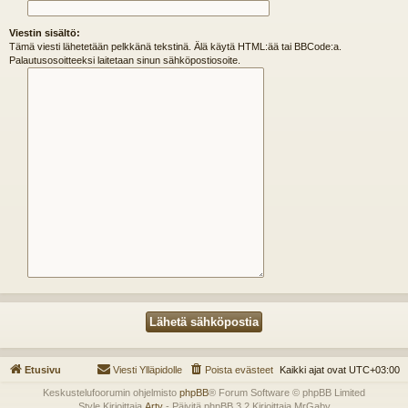
Viestin sisältö:
Tämä viesti lähetetään pelkkänä tekstinä. Älä käytä HTML:ää tai BBCode:a.
Palautusosoitteeksi laitetaan sinun sähköpostiosoite.
Etusivu
Viesti Ylläpidolle
Poista evästeet
Kaikki ajat ovat
UTC+03:00
Keskustelufoorumin ohjelmisto
phpBB
® Forum Software © phpBB Limited
Style Kirjoittaja
Arty
- Päivitä phpBB 3.2 Kirjoittaja MrGaby