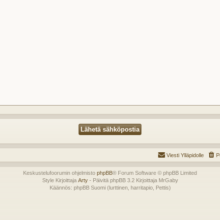
Viesti Ylläpidolle
P
Keskustelufoorumin ohjelmisto
phpBB
® Forum Software © phpBB Limited
Style Kirjoittaja
Arty
- Päivitä phpBB 3.2 Kirjoittaja MrGaby
Käännös: phpBB Suomi (lurttinen, harritapio, Pettis)