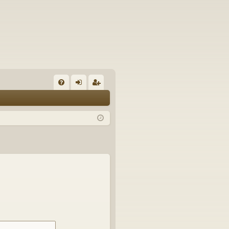
U
irj
ek
K
au
ist
K
du
er
si
öi
sä
dy
än