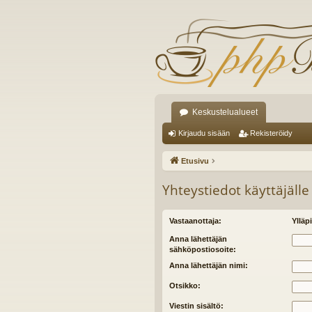
Keskustelualueet
Kirjaudu sisään
Rekisteröidy
Etusivu
Yhteystiedot käyttäjälle
Vastaanottaja:
Ylläpi
Anna lähettäjän
sähköpostiosoite:
Anna lähettäjän nimi:
Otsikko:
Viestin sisältö: