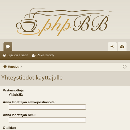
es
irj
ek
Kirjaudu sisään
Rekisteröidy
ku
au
ist
Etusivu
st
du
er
Yhteystiedot käyttäjälle
el
si
öi
ua
sä
dy
Vastaanottaja:
Ylläpitäjä
lu
än
Anna lähettäjän sähköpostiosoite:
ee
Anna lähettäjän nimi:
t
Otsikko: