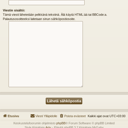
Viestin sisältö:
Tämä viesti lähetetään pelkkänä tekstinä. Älä käytä HTML:ää tai BBCode:a.
Palautusosoitteeksi laitetaan sinun sähköpostiosoite.
Etusivu
Viesti Ylläpidolle
Poista evästeet
Kaikki ajat ovat
UTC+03:00
Keskustelufoorumin ohjelmisto
phpBB
® Forum Software © phpBB Limited
Style Kirjoittaja
Arty
- Päivitä phpBB 3.2 Kirjoittaja MrGaby