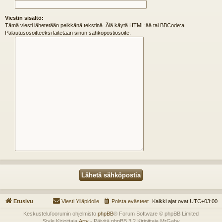
Viestin sisältö:
Tämä viesti lähetetään pelkkänä tekstinä. Älä käytä HTML:ää tai BBCode:a.
Palautusosoitteeksi laitetaan sinun sähköpostiosoite.
Etusivu
Viesti Ylläpidolle
Poista evästeet
Kaikki ajat ovat
UTC+03:00
Keskustelufoorumin ohjelmisto
phpBB
® Forum Software © phpBB Limited
Style Kirjoittaja
Arty
- Päivitä phpBB 3.2 Kirjoittaja MrGaby