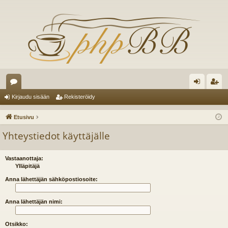
es
irj
ek
Kirjaudu sisään
Rekisteröidy
ku
au
ist
Etusivu
st
du
er
Yhteystiedot käyttäjälle
el
si
öi
ua
sä
dy
Vastaanottaja:
Ylläpitäjä
lu
än
Anna lähettäjän sähköpostiosoite:
ee
Anna lähettäjän nimi:
t
Otsikko: