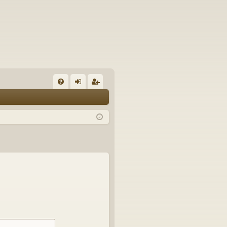
U
irj
ek
K
au
ist
K
du
er
si
öi
sä
dy
än