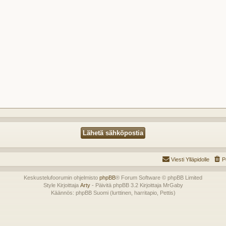
Viesti Ylläpidolle
P
Keskustelufoorumin ohjelmisto
phpBB
® Forum Software © phpBB Limited
Style Kirjoittaja
Arty
- Päivitä phpBB 3.2 Kirjoittaja MrGaby
Käännös: phpBB Suomi (lurttinen, harritapio, Pettis)