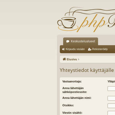
Keskustelualueet
Kirjaudu sisään
Rekisteröidy
Etusivu
Yhteystiedot käyttäjälle
Vastaanottaja:
Ylläpi
Anna lähettäjän
sähköpostiosoite:
Anna lähettäjän nimi:
Otsikko:
Viestin sisältö: