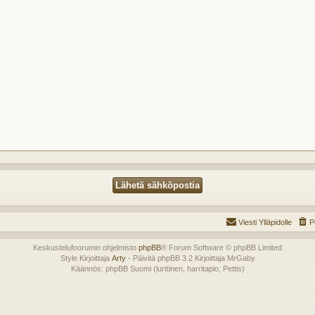
Viesti Ylläpidolle
P
Keskustelufoorumin ohjelmisto
phpBB
® Forum Software © phpBB Limited
Style Kirjoittaja
Arty
- Päivitä phpBB 3.2 Kirjoittaja MrGaby
Käännös: phpBB Suomi (lurttinen, harritapio, Pettis)