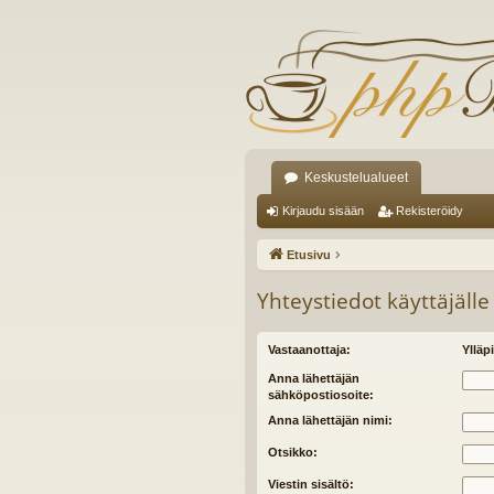
Keskustelualueet
Kirjaudu sisään
Rekisteröidy
Etusivu
Yhteystiedot käyttäjälle
Vastaanottaja:
Ylläpi
Anna lähettäjän
sähköpostiosoite:
Anna lähettäjän nimi:
Otsikko:
Viestin sisältö: