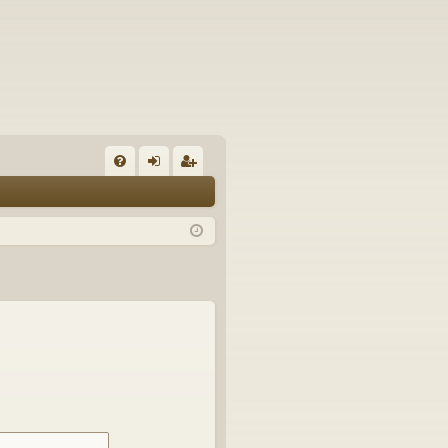
U
irj
ek
K
au
ist
K
du
er
si
öi
sä
dy
än