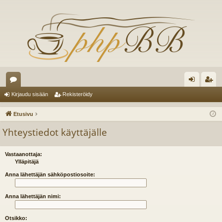
es
irj
ek
Kirjaudu sisään
Rekisteröidy
ku
au
ist
Etusivu
st
du
er
Yhteystiedot käyttäjälle
el
si
öi
ua
sä
dy
Vastaanottaja:
Ylläpitäjä
lu
än
Anna lähettäjän sähköpostiosoite:
ee
Anna lähettäjän nimi:
t
Otsikko: