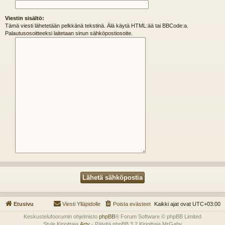
Viestin sisältö:
Tämä viesti lähetetään pelkkänä tekstinä. Älä käytä HTML:ää tai BBCode:a.
Palautusosoitteeksi laitetaan sinun sähköpostiosoite.
Etusivu
Viesti Ylläpidolle
Poista evästeet
Kaikki ajat ovat
UTC+03:00
Keskustelufoorumin ohjelmisto
phpBB
® Forum Software © phpBB Limited
Style Kirjoittaja
Arty
- Päivitä phpBB 3.2 Kirjoittaja MrGaby