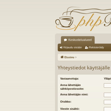
Keskustelualueet
Kirjaudu sisään
Rekisteröidy
Etusivu
Yhteystiedot käyttäjälle
Vastaanottaja:
Ylläpi
Anna lähettäjän
sähköpostiosoite:
Anna lähettäjän nimi:
Otsikko:
Viestin sisältö: