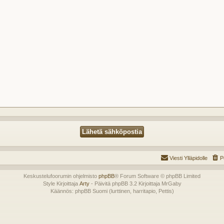
Viesti Ylläpidolle
P
Keskustelufoorumin ohjelmisto
phpBB
® Forum Software © phpBB Limited
Style Kirjoittaja
Arty
- Päivitä phpBB 3.2 Kirjoittaja MrGaby
Käännös: phpBB Suomi (lurttinen, harritapio, Pettis)