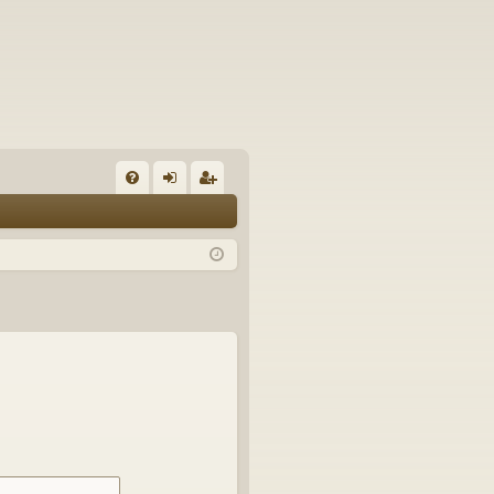
U
irj
ek
K
au
ist
K
du
er
si
öi
sä
dy
än