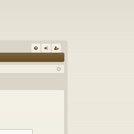
U
irj
ek
K
au
ist
K
du
er
si
öi
sä
dy
än