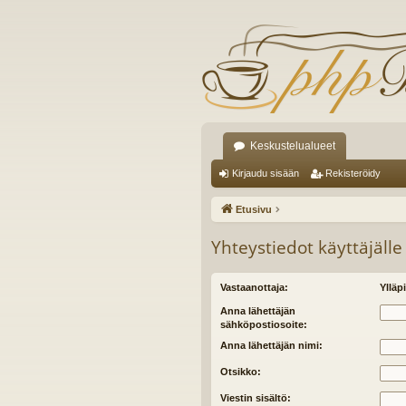
Keskustelualueet
Kirjaudu sisään
Rekisteröidy
Etusivu
Yhteystiedot käyttäjälle
Vastaanottaja:
Ylläpi
Anna lähettäjän
sähköpostiosoite:
Anna lähettäjän nimi:
Otsikko:
Viestin sisältö: