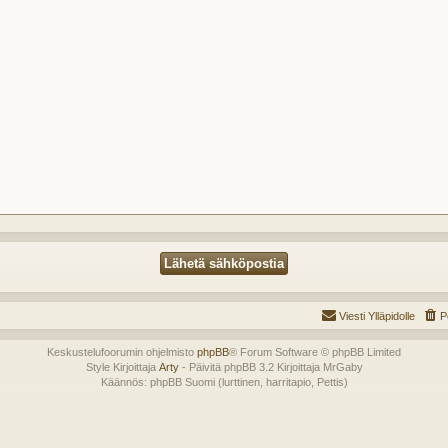
Viesti Ylläpidolle
P
Keskustelufoorumin ohjelmisto
phpBB
® Forum Software © phpBB Limited
Style Kirjoittaja
Arty
- Päivitä phpBB 3.2 Kirjoittaja MrGaby
Käännös: phpBB Suomi (lurttinen, harritapio, Pettis)